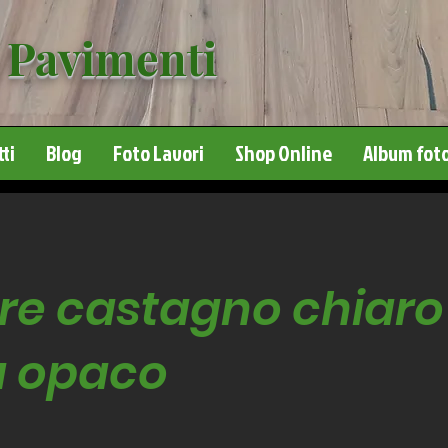
 Pavimenti
ti
Blog
Foto Lavori
Shop Online
Album foto
re castagno chiaro
a opaco