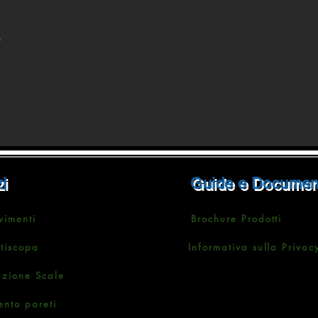
e
i
Guide e Documen
vimenti
Brochure Prodotti
ttiscopa
Informativa sulla Privac
azione Scale
ento pareti