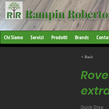
Rampin Roberto
Chi Siamo
Servizi
Prodotti
Brands
Contat
< Back
Rove
extr
Quick Step