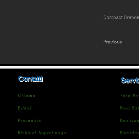
Compact Grand
Previous
Contatti
Serviz
Chiama
Posa Pa
E-Mail
Posa Ba
Preventivo
Realizz
Richiedi Sopralluogo
Rivestim