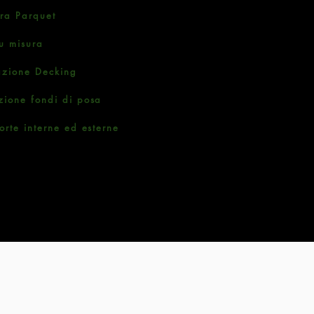
ura Parquet
u misura
azione Decking
zione fondi di posa
orte interne ed esterne