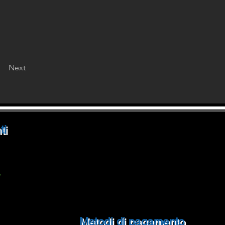
Next
Rampin Roberto
ti
Pavimenti
Via Matteotti 7 -35020
Sant'Angelo di Piove (PD) Italy
Tel. 049 58 47 442
y
E-Mail :
info@RampinRobertoPavimenti.com
P.IVA IT05430390285
Metodi di pagamento