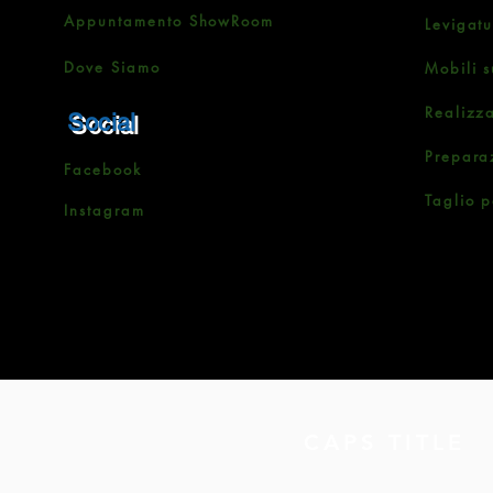
Appuntamento ShowRoom
Levigat
Dove Siamo
Mobili s
Realizz
Social
Prepara
Facebook
Taglio p
Instagram
CAPS TITLE