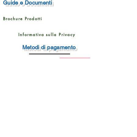
Guide e Documenti
Brochure Prodotti
Informativa sulla Privacy
Metodi di pagamento
Rampin Roberto Pavimenti
Via Matteotti 7 -35020
Sant'Angelo di Piove (PD) Italy
Tel. 049 58 47 442
E-Mail : info@RampinRobertoPavimenti.com