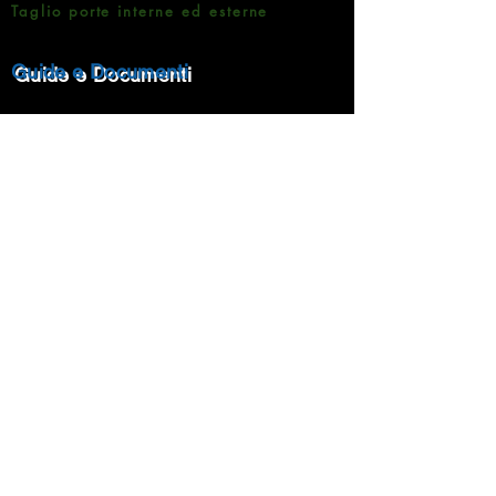
Taglio porte interne ed esterne
Guide e Documenti
Brochure Prodotti
Informativa sulla Privacy
Metodi di pagamento
Rampin Roberto Pavimenti
Via Matteotti 7 -35020