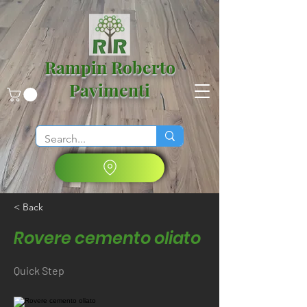
Rampin Roberto
Pavimenti
< Back
Rovere cemento oliato
Quick Step