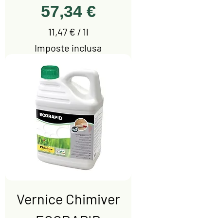
Prezzo
57,34 €
11,47 €
/
1l
1
Imposte inclusa
1
,
4
7
€
p
e
r
1
l
i
Vernice Chimiver
t
r