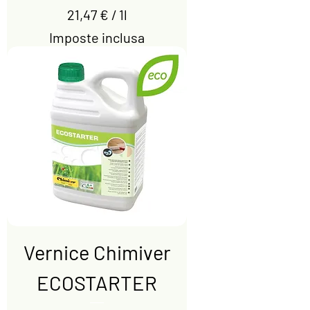
21,47 €
/
1l
2
Imposte inclusa
1
,
4
7
€
p
e
r
1
l
i
Vernice Chimiver
t
r
ECOSTARTER
o