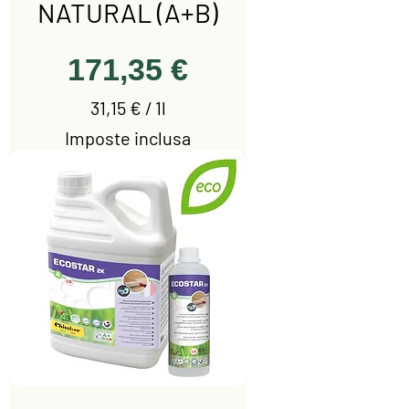
NATURAL (A+B)
Prezzo
171,35 €
31,15 €
/
1l
3
Imposte inclusa
1
,
1
5
€
p
e
r
1
l
i