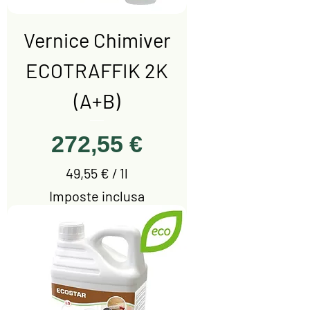
l
i
Vernice Chimiver
t
r
ECOTRAFFIK 2K
o
(A+B)
Prezzo
272,55 €
49,55 €
/
1l
4
Imposte inclusa
9
,
5
5
€