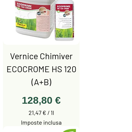
€
p
e
r
1
l
i
Vernice Chimiver
t
r
ECOCROME HS 120
o
(A+B)
Prezzo
128,80 €
21,47 €
/
1l
2
Imposte inclusa
1