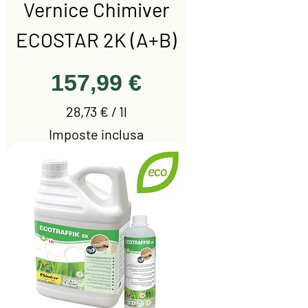
Vernice Chimiver
t
r
ECOSTAR 2K (A+B)
o
Prezzo
157,99 €
28,73 €
/
1l
2
Imposte inclusa
8
,
7
3
€
p
e
r
1