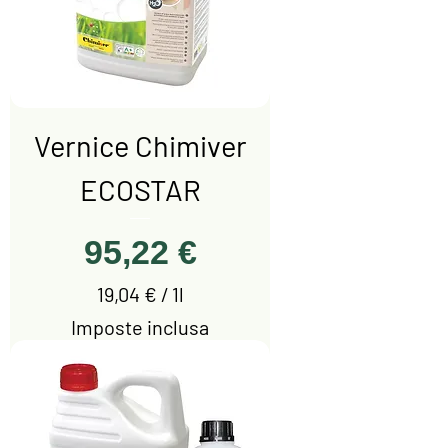
p
e
r
1
l
i
Vernice Chimiver
t
r
ECOSTAR
o
Prezzo
95,22 €
19,04 €
/
1l
1
Imposte inclusa
9
,
0
4