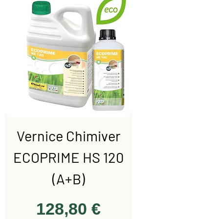
,
4
7
€
p
e
r
1
l
i
Vernice Chimiver
t
r
ECOPRIME HS 120
o
(A+B)
Prezzo
128,80 €