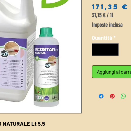
171,35 €
31,15 €
/
1l
31,15 €
Imposte inclusa
ogni
1
Quantità
*
litro
Aggiungi al carr
TTO NATURALE
Lt 5.5