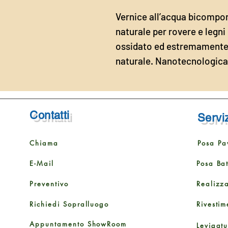
Vernice all’acqua bicompon
naturale per rovere e legni 
ossidato ed estremamente 
naturale. Nanotecnologica
Contatti
Serviz
Chiama
Posa Pa
E-Mail
Posa Ba
Preventivo
Realizz
Richiedi Sopralluogo
Rivestim
Appuntamento ShowRoom
Levigat