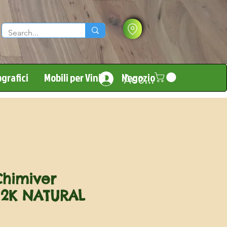
grafici
Mobili per Vinili
Negozio
Accedi
Chimiver
 2K NATURAL