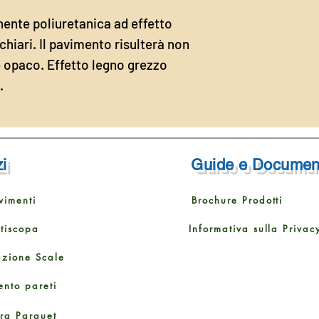
ente poliuretanica ad effetto
chiari. Il pavimento risulterà non
opaco. Effetto legno grezzo
.
i
Guide e Documen
vimenti
Brochure Prodotti
ttiscopa
Informativa sulla Privac
azione Scale
ento pareti
ura Parquet