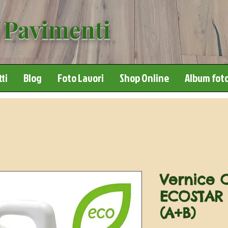
 Pavimenti
ti
Blog
Foto Lavori
Shop Online
Album foto
Vernice 
ECOSTAR
(A+B)