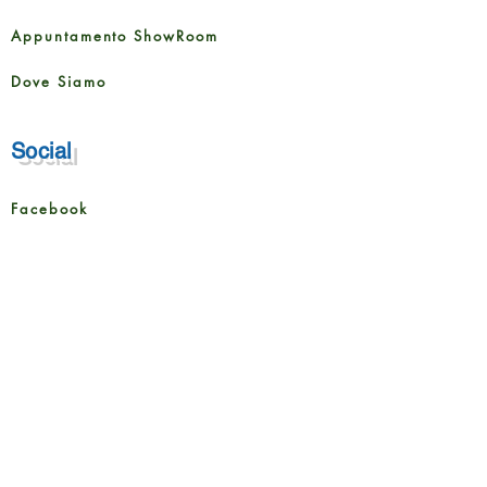
Appuntamento ShowRoom
Dove Siamo
Social
Facebook
Instagram
Servizi
Posa Pavimenti
Posa Battiscopa
Realizzazione Scale