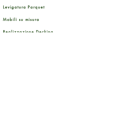
Levigatura Parquet
Mobili su misura
Realizzazione Decking
Preparazione fondi di posa
Taglio porte interne ed esterne
Guide e Documenti
Brochure Prodotti
Informativa sulla Privacy
Metodi di pagamento