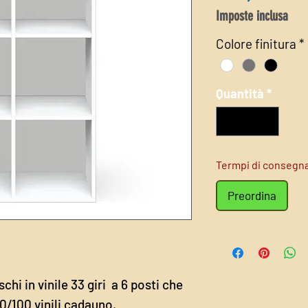
Imposte inclusa
Colore finitura
*
Quantità
*
Termpi di consegna 
Preordina
chi in vinile 33 giri a 6 posti che
/100 vinili cadauno.