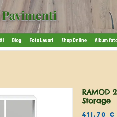
 Pavimenti
ti
Blog
Foto Lavori
Shop Online
Album foto
RAMOD 2X
Storage
411,70 €