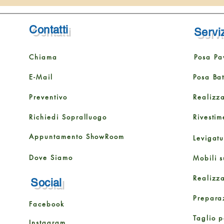
Contatti
Serviz
Chiama
Posa Pa
E-Mail
Posa Ba
Preventivo
Realizz
Richiedi Sopralluogo
Rivestim
Appuntamento ShowRoom
Levigat
Dove Siamo
Mobili s
Realizz
Social
Prepara
Facebook
Taglio p
Instagram