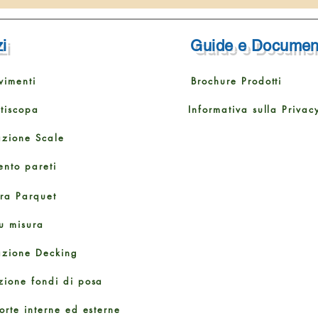
i
Guide e Documen
vimenti
Brochure Prodotti
ttiscopa
Informativa sulla Privac
azione Scale
ento pareti
ura Parquet
u misura
azione Decking
zione fondi di posa
orte interne ed esterne