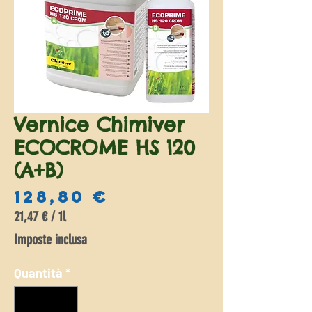
Vernice Chimiver
ECOCROME HS 120
(A+B)
Prezzo
128,80 €
21,47 €
/
1l
21,47 €
Imposte inclusa
ogni
1
Quantità
*
litro