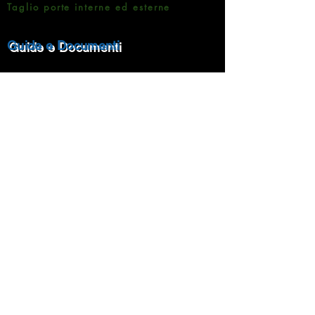
Taglio porte interne ed esterne
Guide e Documenti
Brochure Prodotti
Informativa sulla Privacy
Metodi di pagamento
Rampin Roberto Pavimenti
Via Matteotti 7 -35020