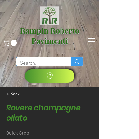
Rampin Roberto
Pavimenti
< Back
Rovere champagne
oliato
Quick Step