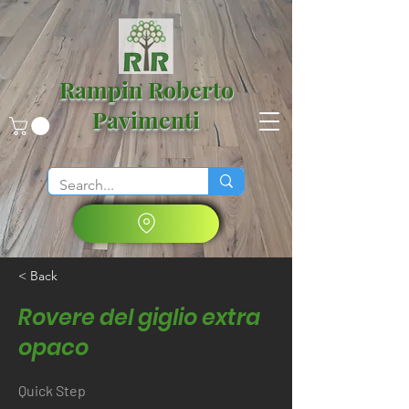
Rampin Roberto
Pavimenti
< Back
Rovere del giglio extra
opaco
Quick Step