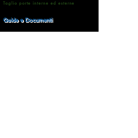
Taglio porte interne ed esterne
Guide e Documenti
Brochure Prodotti
Informativa sulla Privacy
Metodi di pagamento
Rampin Roberto Pavimenti
Via Matteotti 7 -35020