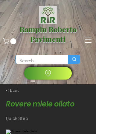
Rampin Roberto
Pavimenti
< Back
Rovere miele oliato
Quick Step