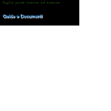
Taglio porte interne ed esterne
Guide e Documenti
Brochure Prodotti
Informativa sulla Privacy
Metodi di pagamento
Rampin Roberto Pavimenti
Via Matteotti 7 -35020