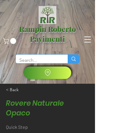
Rampin Roberto
Pavimenti
< Back
Rovere Naturale
Opaco
Quick Step