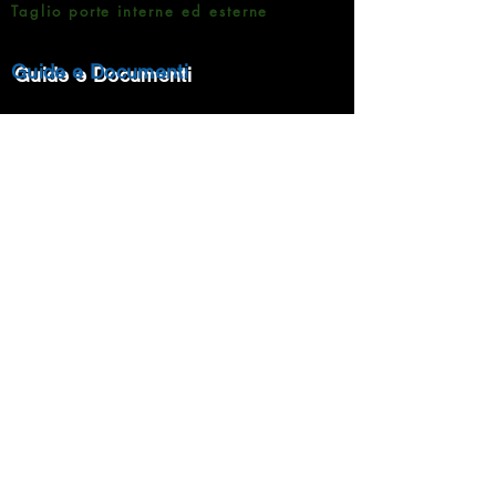
Taglio porte interne ed esterne
Guide e Documenti
Brochure Prodotti
Informativa sulla Privacy
Metodi di pagamento
Rampin Roberto Pavimenti
Via Matteotti 7 -35020