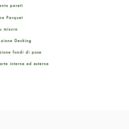
ento pareti
ura Parquet
u misura
azione Decking
zione fondi di posa
orte interne ed esterne