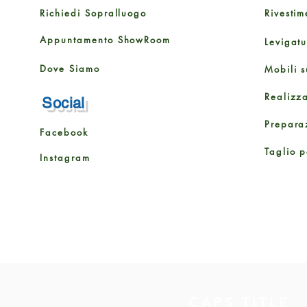
Richiedi Sopralluogo
Rivestim
Appuntamento ShowRoom
Levigat
Dove Siamo
Mobili s
Realizz
Social
Prepara
Facebook
Taglio p
Instagram
CAPS TITLE