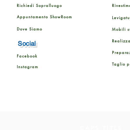
Richiedi Sopralluogo
Rivestim
Appuntamento ShowRoom
Levigat
Dove Siamo
Mobili s
Realizz
Social
Prepara
Facebook
Taglio p
Instagram
CAPS TITLE