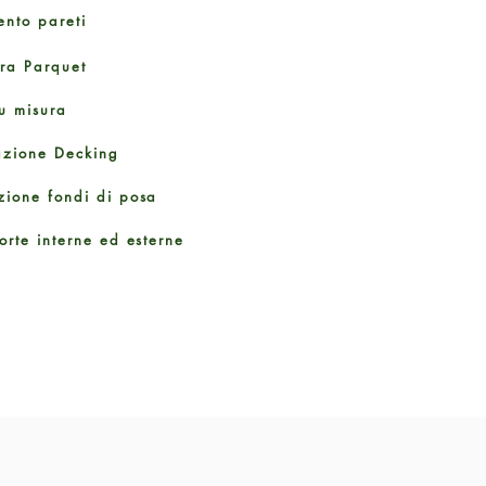
ento pareti
ura Parquet
u misura
azione Decking
zione fondi di posa
orte interne ed esterne