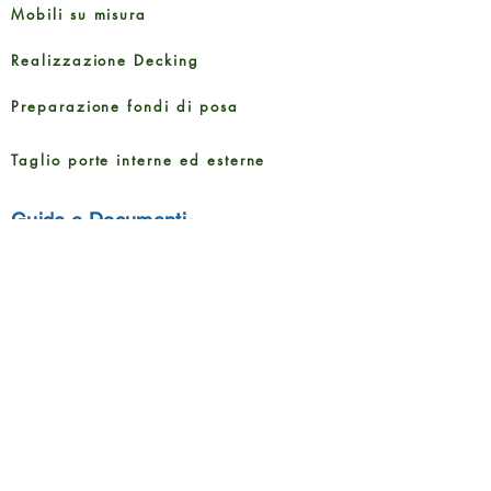
Mobili su misura
Realizzazione Decking
Preparazione fondi di posa
Taglio porte interne ed esterne
Guide e Documenti
Brochure Prodotti
Informativa sulla Privacy
Metodi di pagamento