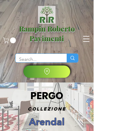
Rampin Roberto
Pavimenti
PERGO
Collezione
Arendal