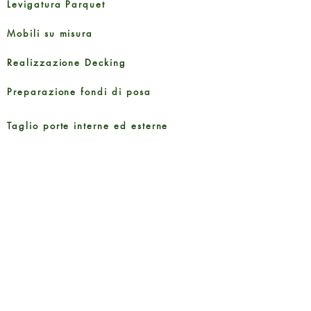
Levigatura Parquet
Mobili su misura
Realizzazione Decking
Preparazione fondi di posa
Taglio porte interne ed esterne
Guide e Documenti
Brochure Prodotti
Informativa sulla Privacy
Metodi di pagamento