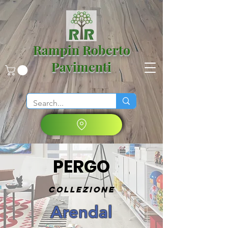
Rampin Roberto
Pavimenti
PERGO
Collezione
Arendal