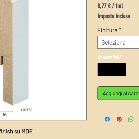
8,77 €
/
1ml
8,77 €
Imposte inclusa
ogni
1
Finitura
*
Millilitro
Seleziona
Quantità
*
Aggiungi al carr
finish su MDF