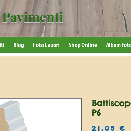
 Pavimenti
ti
Blog
Foto Lavori
Shop Online
Album foto
Battiscop
P6
21,05 €