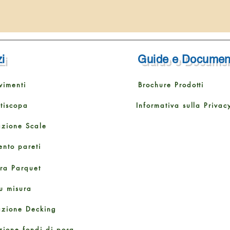
i
Guide e Documen
vimenti
Brochure Prodotti
ttiscopa
Informativa sulla Privac
azione Scale
ento pareti
ura Parquet
u misura
azione Decking
zione fondi di posa