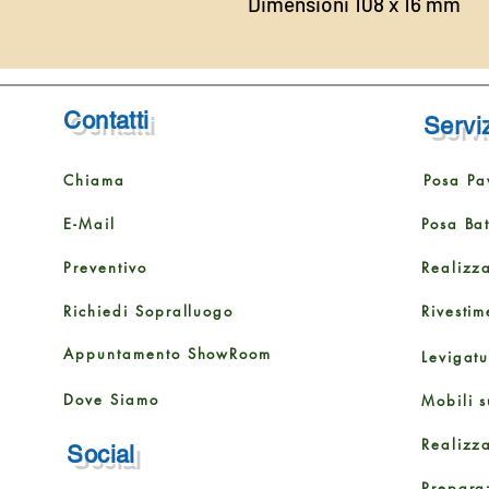
Dimensioni 108 x 16 mm
Contatti
Serviz
Chiama
Posa Pa
E-Mail
Posa Ba
Preventivo
Realizz
Richiedi Sopralluogo
Rivestim
Appuntamento ShowRoom
Levigat
Dove Siamo
Mobili s
Realizz
Social
Prepara