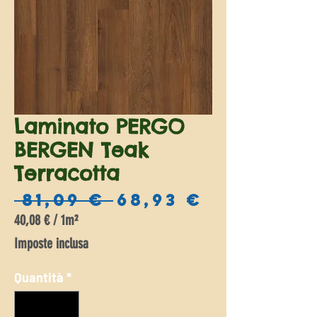
Laminato PERGO
BERGEN Teak
Terracotta
Prezzo
Prezzo
 81,09 € 
68,93 €
regolare
scontat
40,08 €
/
1m²
40,08 €
Imposte inclusa
ogni
1
Quantità
*
Metro
quadrato