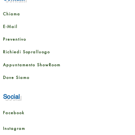
Larghezza
156 mm
Chiama
Altezza
8 mm
E-Mail
Dimensione della
1,722
Preventivo
confezione
m²
Richiedi Sopralluogo
Contenuto della
8 tavole
confezione
Appuntamento ShowRoom
Dove Siamo
Social
Facebook
Instagram