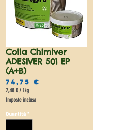
Colla Chimiver
ADESIVER 501 EP
(A+B)
Prezzo
74,75 €
7,48 €
/
1kg
7,48 €
Imposte inclusa
ogni
1
Quantità
*
Chilogrammo