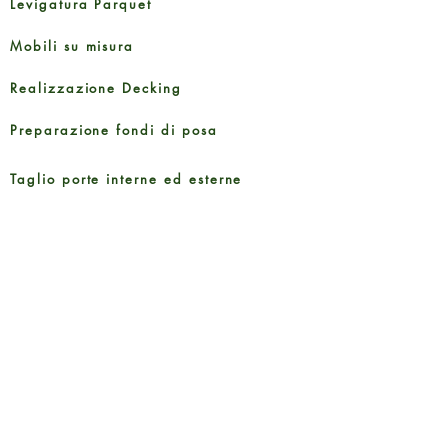
Levigatura Parquet
Mobili su misura
Realizzazione Decking
Preparazione fondi di posa
Taglio porte interne ed esterne
Guide e Documenti
Brochure Prodotti
Informativa sulla Privacy
Metodi di pagamento