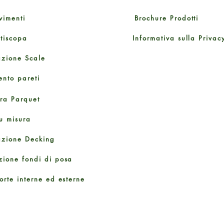
vimenti
Brochure Prodotti
ttiscopa
Informativa sulla Privac
azione Scale
ento pareti
ura Parquet
u misura
azione Decking
zione fondi di posa
orte interne ed esterne