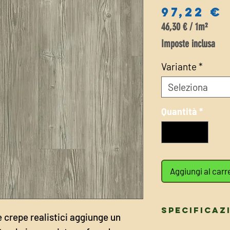
97,22 €
46,30 €
/
1m²
46,30 €
Imposte inclusa
ogni
1
Variante
*
Metro
Seleziona
quadrato
Quantità
*
Aggiungi al carr
Specificaz
e crepe realistici aggiunge un