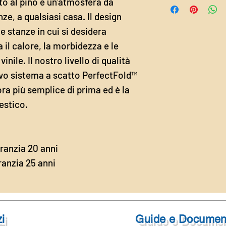
to al pino e un'atmosfera da
DIMENSIONI
ze, a qualsiasi casa. Il design
Lunghezza
le stanze in cui si desidera
 il calore, la morbidezza e le
Larghezza
nile. Il nostro livello di qualità
Altezza
vo sistema a scatto PerfectFold™
ora più semplice di prima ed è la
Dimensione
della confezione
stico.‎
Contenuto della
confezione
ranzia 20 anni
anzia 25 anni
i
Guide e Documen