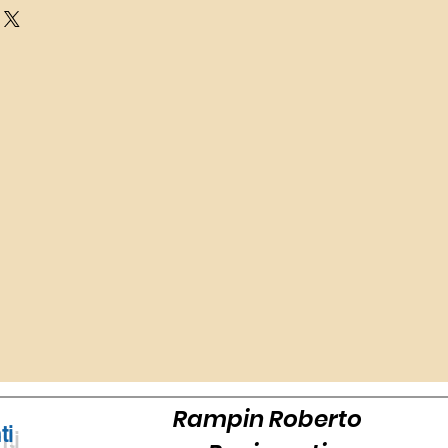
1251 mm
187 mm
4,5 mm
2,105 m²
9 tavole
Rampin Roberto
ti