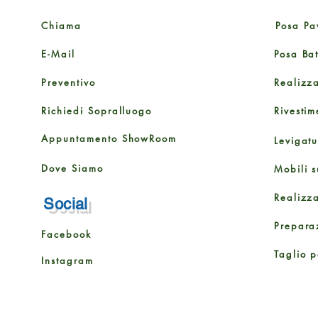
Chiama
Posa Pa
E-Mail
Posa Ba
Preventivo
Realizz
Richiedi Sopralluogo
Rivestim
Appuntamento ShowRoom
Levigat
Dove Siamo
Mobili s
Realizz
Social
Prepara
Facebook
Taglio p
Instagram