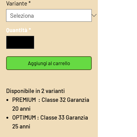
1
Variante
*
Metro
quadrato
Quantità
*
Aggiungi al carrello
Disponibile in 2 varianti
PREMIUM : Classe 32 Garanzia
20 anni
OPTIMUM : Classe 33 Garanzia
25 anni