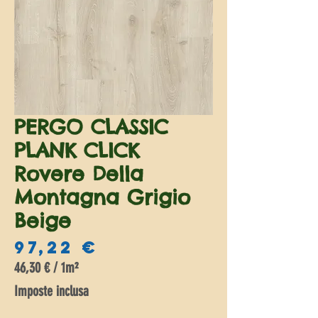
PERGO CLASSIC
PLANK CLICK
Rovere Della
Montagna Grigio
Beige
Prezzo
97,22 €
46,30 €
/
1m²
46,30 €
Imposte inclusa
ogni