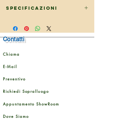
Specificazioni
DIMENSIONI
Lunghezza
1251
Contatti
mm
Larghezza
187 mm
Chiama
Altezza
4,5 mm
E-Mail
Dimensione della
2,105
Preventivo
confezione
m²
Richiedi Sopralluogo
Contenuto della
9 tavole
confezione
Appuntamento ShowRoom
Dove Siamo