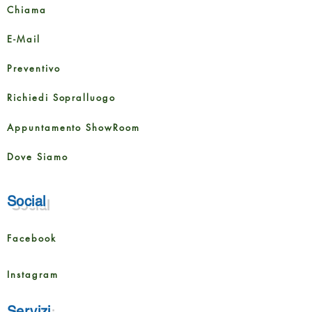
Larghezza
205 mm
Chiama
Altezza
9,5 mm
E-Mail
Dimensione della
2,522
Preventivo
confezione
m²
Richiedi Sopralluogo
Contenuto della
6 tavole
confezione
Appuntamento ShowRoom
Dove Siamo
Social
Facebook
Instagram
Servizi