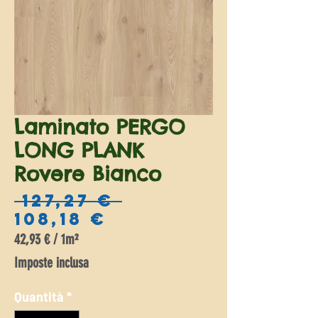
Laminato PERGO
LONG PLANK
Rovere Bianco
Prezzo
 127,27 € 
Prezzo
regolare
108,18 €
scontato
42,93 €
/
1m²
42,93 €
Imposte inclusa
ogni
1
Quantità
*
Metro