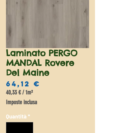
Laminato PERGO
MANDAL Rovere
Del Maine
Prezzo
64,12 €
40,33 €
/
1m²
40,33 €
Imposte inclusa
ogni
1
Quantità
*
Metro
quadrato