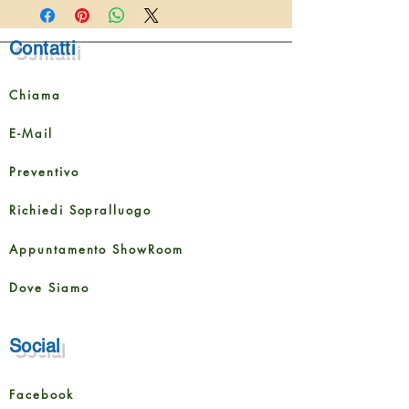
Lunghezza
1200
Contatti
mm
Larghezza
190 mm
Chiama
Altezza
8 mm
E-Mail
Dimensione della
1,596 m²
Preventivo
confezione
Richiedi Sopralluogo
Contenuto della
7 tavole
confezione
Appuntamento ShowRoom
Dove Siamo
Social
Facebook