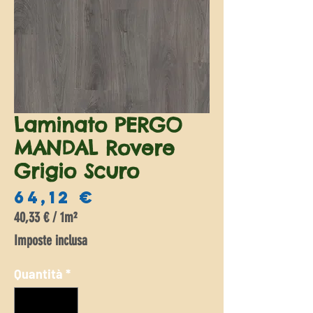
Laminato PERGO
MANDAL Rovere
Grigio Scuro
Prezzo
64,12 €
40,33 €
/
1m²
40,33 €
Imposte inclusa
ogni
1
Quantità
*
Metro
quadrato