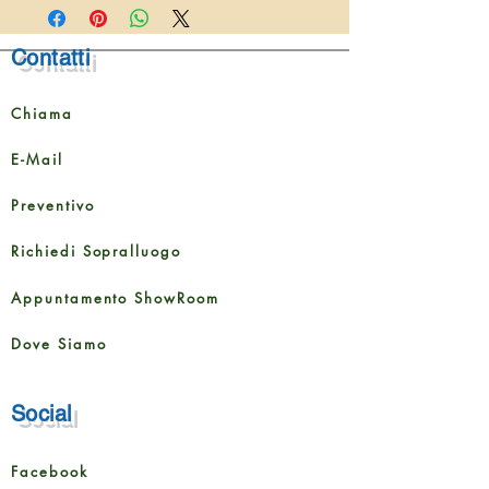
Lunghezza
1200
Contatti
mm
Larghezza
190 mm
Chiama
Altezza
8 mm
E-Mail
Dimensione della
1,596 m²
Preventivo
confezione
Richiedi Sopralluogo
Contenuto della
7 tavole
confezione
Appuntamento ShowRoom
Dove Siamo
Social
Facebook