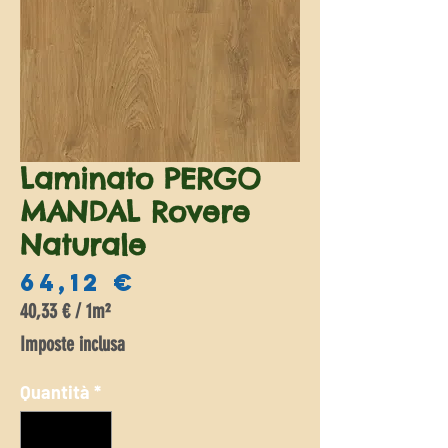
Laminato PERGO
MANDAL Rovere
Naturale
Prezzo
64,12 €
40,33 €
/
1m²
40,33 €
Imposte inclusa
ogni
1
Quantità
*
Metro
quadrato