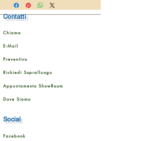
Lunghezza
1200
Contatti
mm
Larghezza
190 mm
Chiama
Altezza
8 mm
E-Mail
Dimensione della
1,596 m²
Preventivo
confezione
Richiedi Sopralluogo
Contenuto della
7 tavole
confezione
Appuntamento ShowRoom
Dove Siamo
Social
Facebook