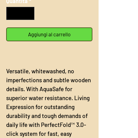
Quantità
*
Metro
quadrato
Aggiungi al carrello
Versatile, whitewashed, no
imperfections and subtle wooden
details. With AquaSafe for
superior water resistance. Living
Expression for outstanding
durability and tough demands of
daily life with PerfectFold™ 3.0-
click system for fast, easy