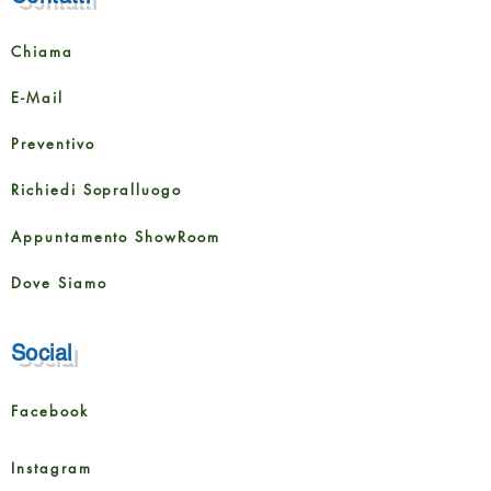
mm
Larghezza
240 mm
Chiama
Altezza
9,5 mm
E-Mail
Dimensione della
2,952 m²
Preventivo
confezione
Richiedi Sopralluogo
Contenuto della
6 tavole
confezione
Appuntamento ShowRoom
Dove Siamo
Social
Facebook
Instagram