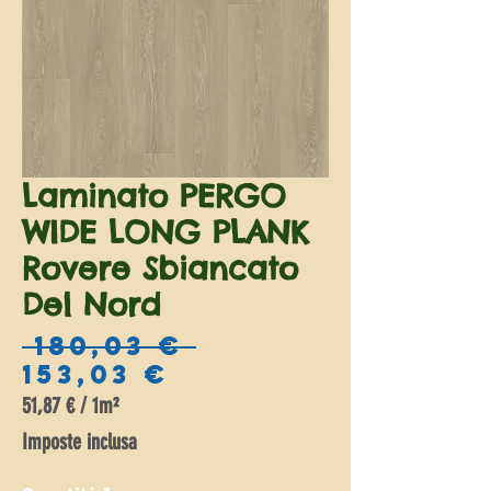
Laminato PERGO
WIDE LONG PLANK
Rovere Sbiancato
Del Nord
Prezzo
 180,03 € 
Prezzo
regolare
153,03 €
scontato
51,87 €
/
1m²
51,87 €
Imposte inclusa
ogni
1