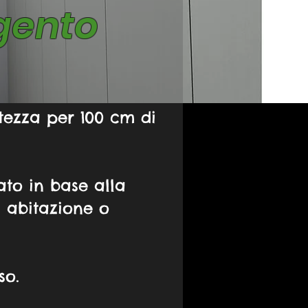
gento
ltezza per 100 cm di
ato in base alla
a abitazione o
so.