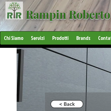
Rampin Roberto
Chi Siamo
Servizi
Prodotti
Brands
Contat
< Back