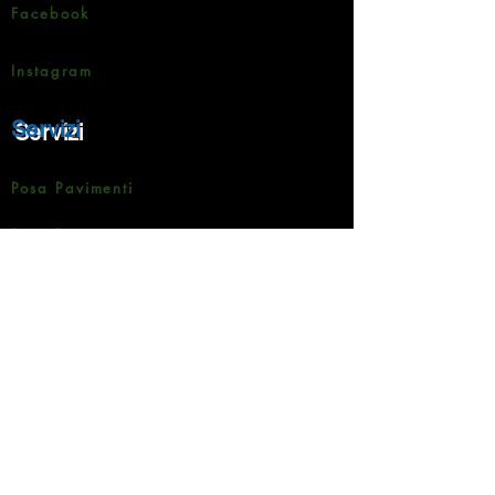
Facebook
Instagram
Servizi
Posa Pavimenti
Posa Battiscopa
Realizzazione Scale
Rivestimento pareti
Levigatura Parquet
Mobili su misura
Realizzazione Decking