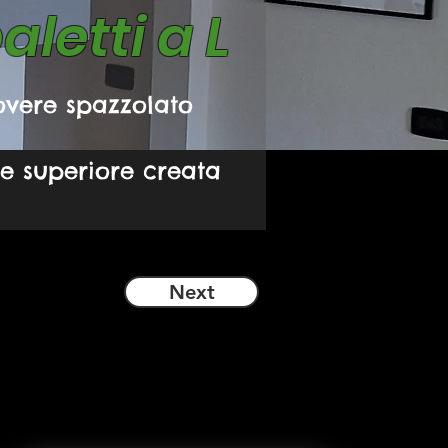
letti a L
overe spazzolato
rte superiore creata
Next