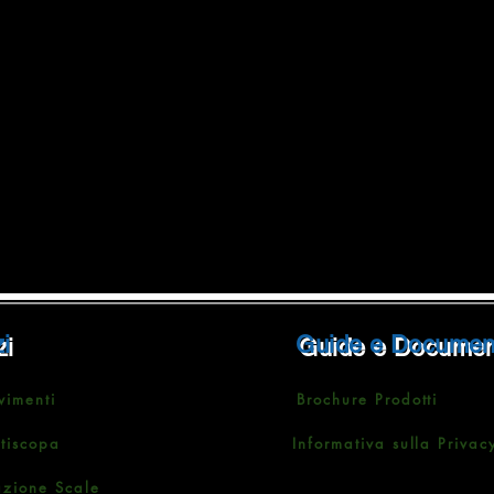
i
Guide e Documen
vimenti
Brochure Prodotti
ttiscopa
Informativa sulla Privac
azione Scale