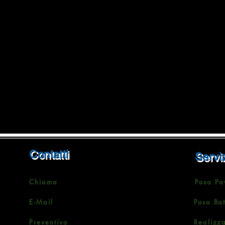
Contatti
Serviz
Chiama
Posa Pa
E-Mail
Posa Ba
Preventivo
Realizz