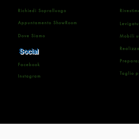
Richiedi Sopralluogo
Rivestim
Appuntamento ShowRoom
Levigat
Dove Siamo
Mobili s
Realizz
Social
Prepara
Facebook
Taglio p
Instagram