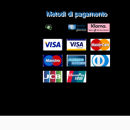
P.IVA IT05430390285
Metodi di pagamento