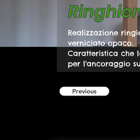
Ringhier
Realizzazione ringi
verniciato opaco.
Caratteristica che l
per l'ancoraggio sul
Previous