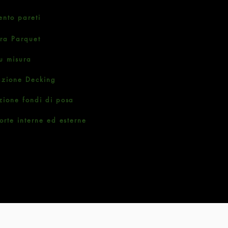
ento pareti
ura Parquet
u misura
azione Decking
zione fondi di posa
orte interne ed esterne