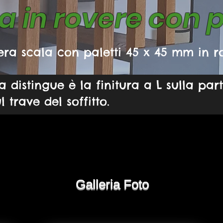
a in rovere con pa
era scala con paletti 45 x 45 mm in r
a distingue è la finitura a L sulla pa
 trave del soffitto.
Galleria Foto