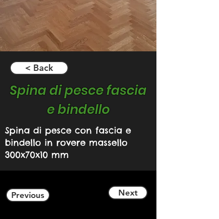
< Back
Spina di pesce fascia
e bindello
Spina di pesce con fascia e
bindello in rovere massello
300x70x10 mm
Next
Previous