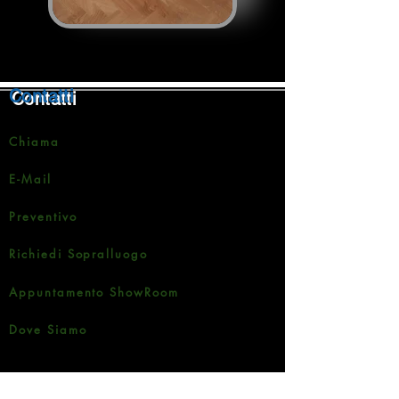
Contatti
Chiama
E-Mail
Preventivo
Richiedi Sopralluogo
Appuntamento ShowRoom
Dove Siamo
Social