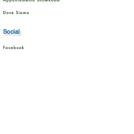
Dove Siamo
Social
Facebook
Instagram
Servizi
Posa Pavimenti
Posa Battiscopa
Realizzazione Scale
Rivestimento pareti