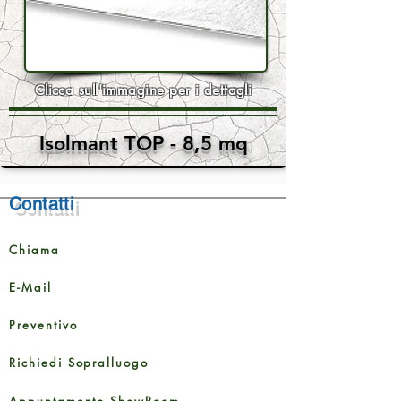
Clicca sull'immagine per i dettagli
Isolmant TOP - 8,5 mq
Contatti
Chiama
E-Mail
Preventivo
Richiedi Sopralluogo
Appuntamento ShowRoom