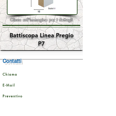
Clicca sull'immagine per i dettagli
Battiscopa Linea Pregio
P7
Contatti
Chiama
E-Mail
Preventivo
Richiedi Sopralluogo